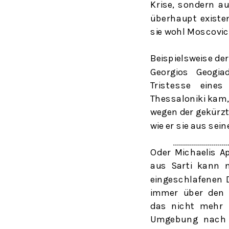
Krise, sondern a
überhaupt existe
sie wohl Moscovi
Beispielsweise de
Georgios Geogia
Tristesse
eines
Thessaloniki kam,
wegen der gekürzt
wie er sie aus sei
Oder Michaelis A
aus Sarti kann 
eingeschlafenen D
immer über den W
das nicht mehr 
Umgebung nach e