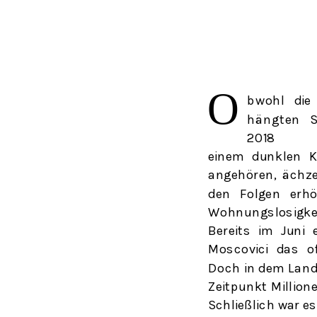
Ο
bwohl
di
hängte
n
S
2018
einem dunklen K
angehören, ächz
den Folgen erhö
Wohnungslosigke
Bereits im Juni 
Moscovici das of
Doch in dem Land
Zeitpunkt Millio
Schließlich war e