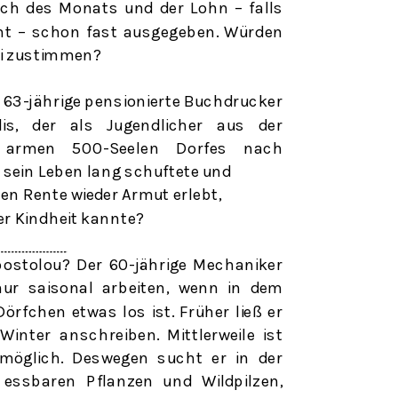
uch des Monats und der Lohn – falls
nt – schon fast ausgegeben. Würden
ci zustimmen?
r 63-jährige pensionierte Buchdrucker
dis, der als Jugendlicher aus der
 armen
500-Seelen
Dorfes nach
 sein Leben lang schuftete und
en Rente wieder Armut erlebt,
ner Kindheit kannte?
postolou? Der 60-jährige Mechaniker
nur saisonal arbeiten, wenn in dem
örfchen etwas los ist. Früher ließ er
inter anschreiben. Mittlerweile ist
möglich. Deswegen sucht er in der
ssbaren Pflanzen und Wildpilzen,