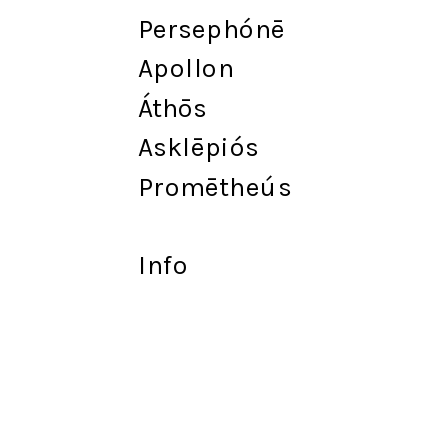
Persephónē
Apollon
Át
h
ōs
Asklēpiós
Promētheús
Info