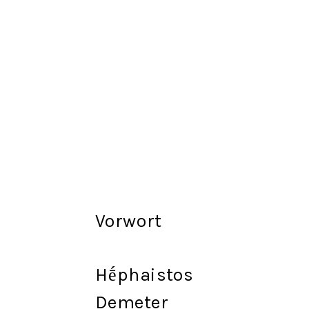
Vorwort
Hḗphaistos
Demeter