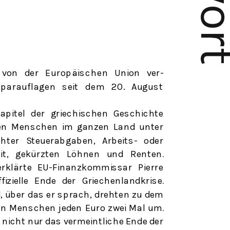
e von der
Europäischen
Union ver-
parauflage
n
seit
de
m
20. Augus
t
apitel der griechischen Geschichte
en Menschen im ganzen Land unter
hter Steuerabgaben, Arbeits- oder
it, gekürzten Löhnen und Renten.
erklärte EU-Finanzkommissar Pierre
fizielle Ende der Griechenlandkrise.
, über das er sprach, drehten zu dem
nen Menschen jeden Euro zwei Mal um.
s nicht nur das vermeintliche Ende der