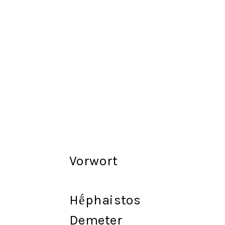
Vorwort
Hḗphaistos
Demeter