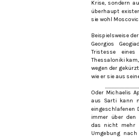
Krise, sondern a
überhaupt existe
sie wohl Moscovi
Beispielsweise de
Georgios Geogia
Tristesse
eines
Thessaloniki kam,
wegen der gekürzt
wie er sie aus sei
Oder Michaelis A
aus Sarti kann 
eingeschlafenen D
immer über den W
das nicht mehr 
Umgebung nach e