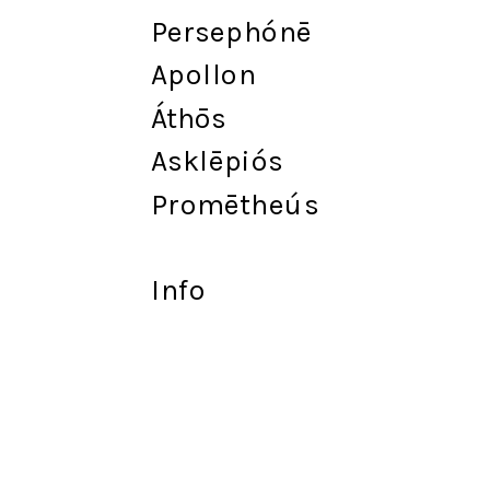
Persephónē
Apollon
Át
h
ōs
Asklēpiós
Promētheús
Info