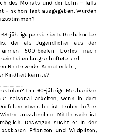
uch des Monats und der Lohn – falls
nt – schon fast ausgegeben. Würden
ci zustimmen?
r 63-jährige pensionierte Buchdrucker
dis, der als Jugendlicher aus der
 armen
500-Seelen
Dorfes nach
 sein Leben lang schuftete und
en Rente wieder Armut erlebt,
ner Kindheit kannte?
postolou? Der 60-jährige Mechaniker
nur saisonal arbeiten, wenn in dem
örfchen etwas los ist. Früher ließ er
inter anschreiben. Mittlerweile ist
möglich. Deswegen sucht er in der
ssbaren Pflanzen und Wildpilzen,