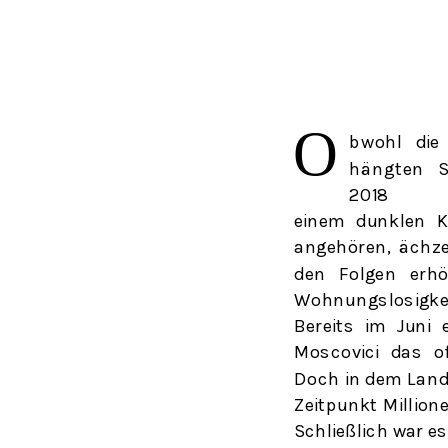
Ο
bwohl
di
hängte
n
S
2018
einem dunklen K
angehören, ächz
den Folgen erhö
Wohnungslosigke
Bereits im Juni 
Moscovici das of
Doch in dem Land
Zeitpunkt Millio
Schließlich war e