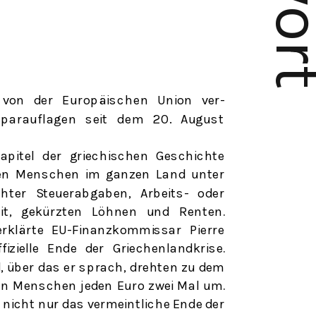
e von der
Europäischen
Union ver-
parauflage
n
seit
de
m
20. Augus
t
apitel der griechischen Geschichte
en Menschen im ganzen Land unter
hter Steuerabgaben, Arbeits- oder
it, gekürzten Löhnen und Renten.
erklärte EU-Finanzkommissar Pierre
fizielle Ende der Griechenlandkrise.
, über das er sprach, drehten zu dem
nen Menschen jeden Euro zwei Mal um.
s nicht nur das vermeintliche Ende der