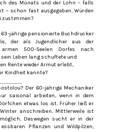
uch des Monats und der Lohn – falls
nt – schon fast ausgegeben. Würden
ci zustimmen?
r 63-jährige pensionierte Buchdrucker
dis, der als Jugendlicher aus der
 armen
500-Seelen
Dorfes nach
 sein Leben lang schuftete und
en Rente wieder Armut erlebt,
ner Kindheit kannte?
postolou? Der 60-jährige Mechaniker
nur saisonal arbeiten, wenn in dem
örfchen etwas los ist. Früher ließ er
inter anschreiben. Mittlerweile ist
möglich. Deswegen sucht er in der
ssbaren Pflanzen und Wildpilzen,