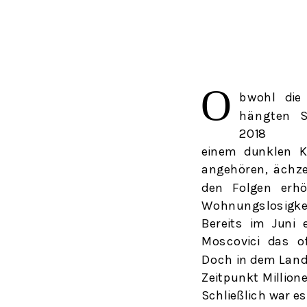
Ο
bwohl
di
hängte
n
S
2018
einem dunklen K
angehören, ächz
den Folgen erhö
Wohnungslosigke
Bereits im Juni 
Moscovici das of
Doch in dem Land
Zeitpunkt Millio
Schließlich war e