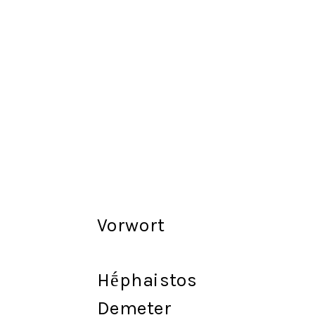
Vorwort
Hḗphaistos
Demeter