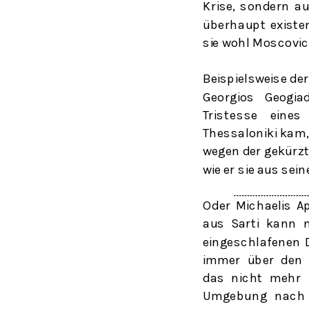
Krise, sondern a
überhaupt existe
sie wohl Moscovi
Beispielsweise de
Georgios Geogia
Tristesse
eines
Thessaloniki kam,
wegen der gekürzt
wie er sie aus sei
Oder Michaelis A
aus Sarti kann 
eingeschlafenen D
immer über den W
das nicht mehr 
Umgebung nach e