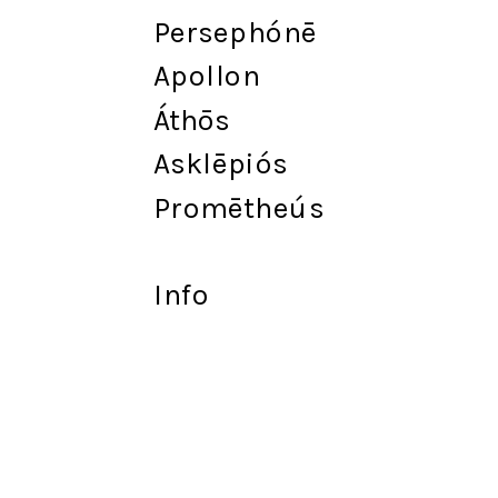
Persephónē
Apollon
Át
h
ōs
Asklēpiós
Promētheús
Info