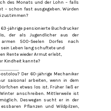
uch des Monats und der Lohn – falls
nt – schon fast ausgegeben. Würden
ci zustimmen?
r 63-jährige pensionierte Buchdrucker
dis, der als Jugendlicher aus der
 armen
500-Seelen
Dorfes nach
 sein Leben lang schuftete und
en Rente wieder Armut erlebt,
ner Kindheit kannte?
postolou? Der 60-jährige Mechaniker
nur saisonal arbeiten, wenn in dem
örfchen etwas los ist. Früher ließ er
inter anschreiben. Mittlerweile ist
möglich. Deswegen sucht er in der
ssbaren Pflanzen und Wildpilzen,