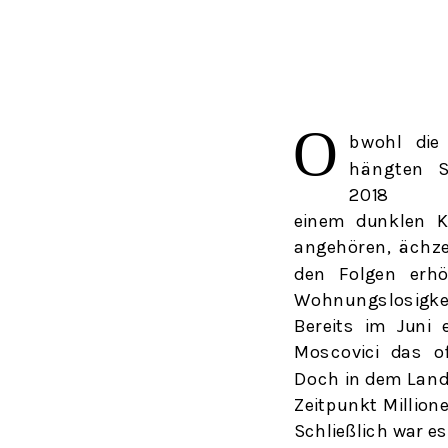
Ο
bwohl
di
hängte
n
S
2018
einem dunklen K
angehören, ächz
den Folgen erhö
Wohnungslosigke
Bereits im Juni 
Moscovici das of
Doch in dem Land
Zeitpunkt Millio
Schließlich war e