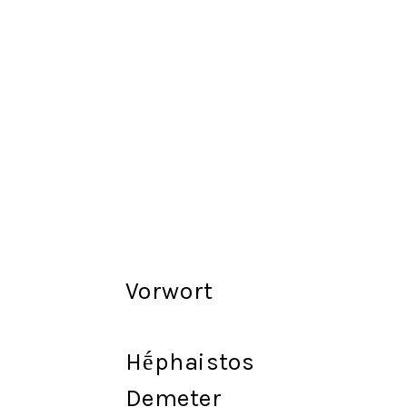
Vorwort
Hḗphaistos
Demeter