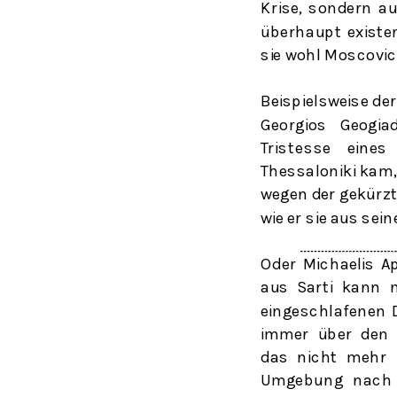
Krise, sondern a
überhaupt existe
sie wohl Moscovi
Beispielsweise de
Georgios Geogia
Tristesse
eines
Thessaloniki kam,
wegen der gekürzt
wie er sie aus sei
Oder Michaelis A
aus Sarti kann 
eingeschlafenen D
immer über den W
das nicht mehr 
Umgebung nach e