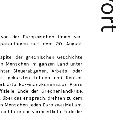
e von der
Europäischen
Union ver-
parauflage
n
seit
de
m
20. Augus
t
apitel der griechischen Geschichte
en Menschen im ganzen Land unter
hter Steuerabgaben, Arbeits- oder
it, gekürzten Löhnen und Renten.
erklärte EU-Finanzkommissar Pierre
fizielle Ende der Griechenlandkrise.
, über das er sprach, drehten zu dem
nen Menschen jeden Euro zwei Mal um.
s nicht nur das vermeintliche Ende der