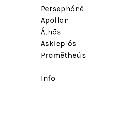
Persephónē
Apollon
Át
h
ōs
Asklēpiós
Promētheús
Info